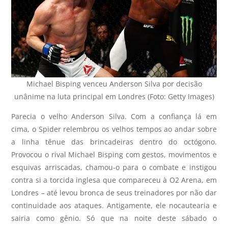
Michael Bisping venceu Anderson Silva por decisão
unânime na luta principal em Londres (Foto: Getty Images)
Parecia o velho Anderson Silva. Com a confiança lá em
cima, o Spider relembrou os velhos tempos ao andar sobre
a linha tênue das brincadeiras dentro do octógono.
Provocou o rival Michael Bisping com gestos, movimentos e
esquivas arriscadas, chamou-o para o combate e instigou
contra si a torcida inglesa que compareceu à O2 Arena, em
Londres – até levou bronca de seus treinadores por não dar
continuidade aos ataques. Antigamente, ele nocautearia e
sairia como gênio. Só que na noite deste sábado o