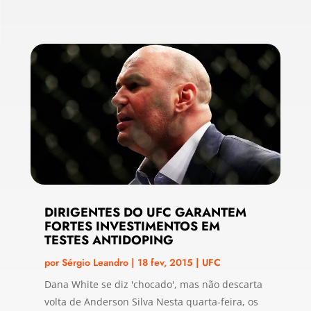
DIRIGENTES DO UFC GARANTEM
FORTES INVESTIMENTOS EM
TESTES ANTIDOPING
por
Sérgio Leandro
|
18 fev, 2015
|
UFC
Dana White se diz 'chocado', mas não descarta
volta de Anderson Silva Nesta quarta-feira, os