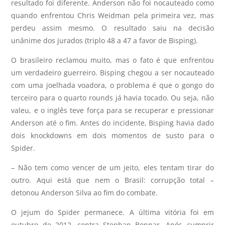
resultado foi diferente. Anderson não foi nocauteado como
quando enfrentou Chris Weidman pela primeira vez, mas
perdeu assim mesmo. O resultado saiu na decisão
unânime dos jurados (triplo 48 a 47 a favor de Bisping).
O brasileiro reclamou muito, mas o fato é que enfrentou
um verdadeiro guerreiro. Bisping chegou a ser nocauteado
com uma joelhada voadora, o problema é que o gongo do
terceiro para o quarto rounds já havia tocado. Ou seja, não
valeu, e o inglês teve força para se recuperar e pressionar
Anderson até o fim. Antes do incidente, Bisping havia dado
dois knockdowns em dois momentos de susto para o
Spider.
– Não tem como vencer de um jeito, eles tentam tirar do
outro. Aqui está que nem o Brasil: corrupção total –
detonou Anderson Silva ao fim do combate.
O jejum do Spider permanece. A última vitória foi em
outubro de 2012, contra Stephan Bonnar. Após cumprir