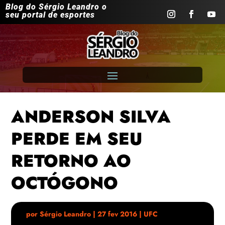
Blog do Sérgio Leandro o
seu portal de esportes
ANDERSON SILVA
PERDE EM SEU
RETORNO AO
OCTÓGONO
por
Sérgio Leandro
|
27 fev 2016
|
UFC