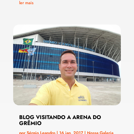
ler mais
BLOG VISITANDO A ARENA DO
GRÊMIO
por
Sérgio Leandro
|
16 jan, 2017
|
Nossa Galeria