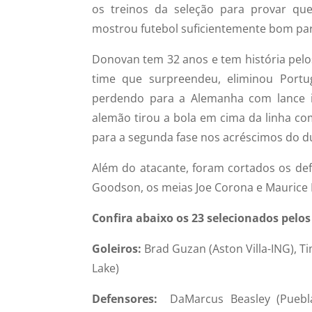
os treinos da seleção para provar qu
mostrou futebol suficientemente bom pa
Donovan tem 32 anos e tem história pelo
time que surpreendeu, eliminou Portug
perdendo para a Alemanha com lance ir
alemão tirou a bola em cima da linha com
para a segunda fase nos acréscimos do due
Além do atacante, foram cortados os def
Goodson, os meias Joe Corona e Maurice 
Confira abaixo os 23 selecionados pelo
Goleiros:
Brad Guzan (Aston Villa-ING), T
Lake)
Defensores:
DaMarcus Beasley (Puebla-M