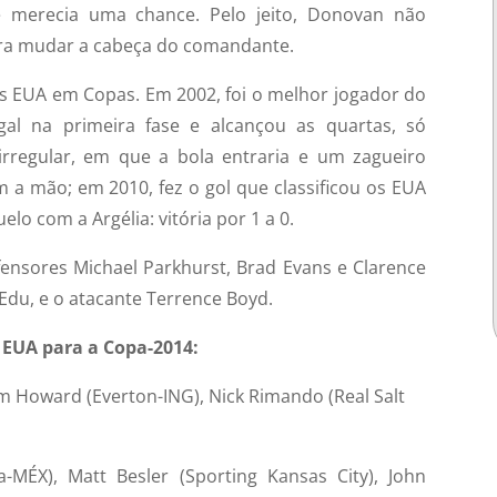
e merecia uma chance. Pelo jeito, Donovan não
ra mudar a cabeça do comandante.
s EUA em Copas. Em 2002, foi o melhor jogador do
al na primeira fase e alcançou as quartas, só
regular, em que a bola entraria e um zagueiro
 a mão; em 2010, fez o gol que classificou os EUA
lo com a Argélia: vitória por 1 a 0.
ensores Michael Parkhurst, Brad Evans e Clarence
Edu, e o atacante Terrence Boyd.
s EUA para a Copa-2014:
im Howard (Everton-ING), Nick Rimando (Real Salt
ÉX), Matt Besler (Sporting Kansas City), John