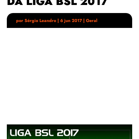
DA LIGA BSL 2017
por
Sérgio Leandro
|
6 jun 2017
|
Geral