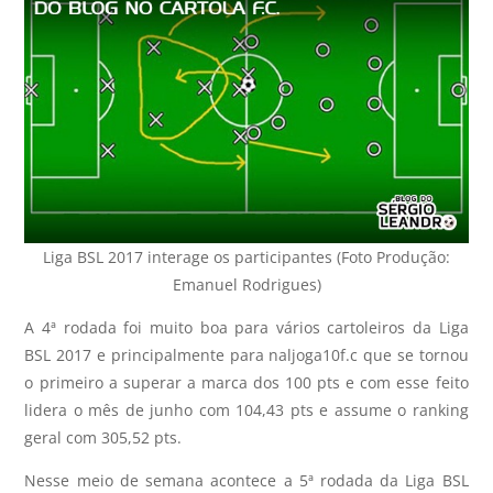
Liga BSL 2017 interage os participantes (Foto Produção:
Emanuel Rodrigues)
A 4ª rodada foi muito boa para vários cartoleiros da Liga
BSL 2017 e principalmente para naljoga10f.c que se tornou
o primeiro a superar a marca dos 100 pts e com esse feito
lidera o mês de junho com 104,43 pts e assume o ranking
geral com 305,52 pts.
Nesse meio de semana acontece a 5ª rodada da Liga BSL