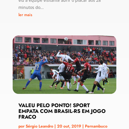
viu a equipe visitante abrir o placar aos 28
minutos do...
ler mais
VALEU PELO PONTO! SPORT
EMPATA COM BRASIL-RS EM JOGO
FRACO
por
Sérgio Leandro
|
20 out, 2019
|
Pernambuco