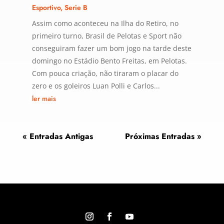
Esportivo
,
Serie B
Assim como aconteceu na Ilha do Retiro, no
primeiro turno, Brasil de Pelotas e Sport não
conseguiram fazer um bom jogo na tarde deste
domingo no Estádio Bento Freitas, em Pelotas.
Com pouca criação, não tiraram o placar do
zero e os goleiros Luan Polli e Carlos...
ler mais
« Entradas Antigas
Próximas Entradas »