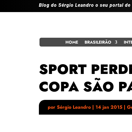
Blog do Sérgio Leandro o seu portal de
HOME
BRASILEIRÃO
INT
SPORT PERD
COPA SÃO P
por
Sérgio Leandro
|
14 jan 2015
|
Ge