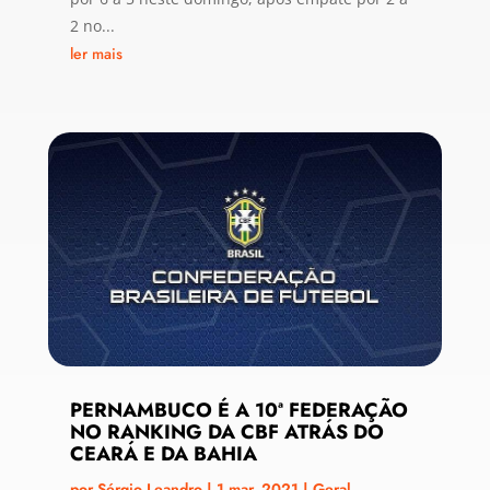
2 no...
ler mais
PERNAMBUCO É A 10ª FEDERAÇÃO
NO RANKING DA CBF ATRÁS DO
CEARÁ E DA BAHIA
por
Sérgio Leandro
|
1 mar, 2021
|
Geral