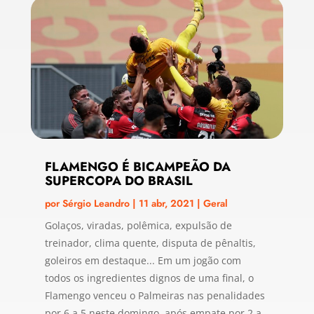
FLAMENGO É BICAMPEÃO DA
SUPERCOPA DO BRASIL
por
Sérgio Leandro
|
11 abr, 2021
|
Geral
Golaços, viradas, polêmica, expulsão de
treinador, clima quente, disputa de pênaltis,
goleiros em destaque... Em um jogão com
todos os ingredientes dignos de uma final, o
Flamengo venceu o Palmeiras nas penalidades
por 6 a 5 neste domingo, após empate por 2 a