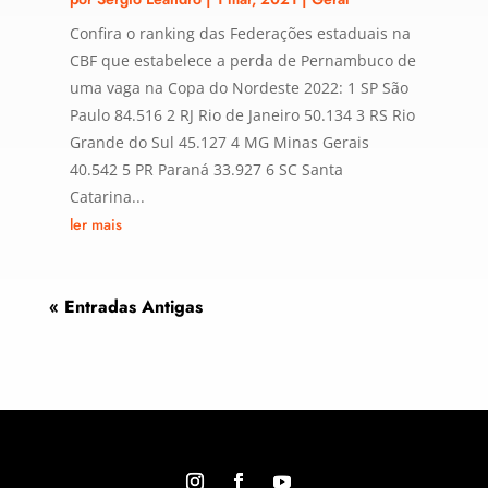
Confira o ranking das Federações estaduais na
CBF que estabelece a perda de Pernambuco de
uma vaga na Copa do Nordeste 2022: 1 SP São
Paulo 84.516 2 RJ Rio de Janeiro 50.134 3 RS Rio
Grande do Sul 45.127 4 MG Minas Gerais
40.542 5 PR Paraná 33.927 6 SC Santa
Catarina...
ler mais
« Entradas Antigas