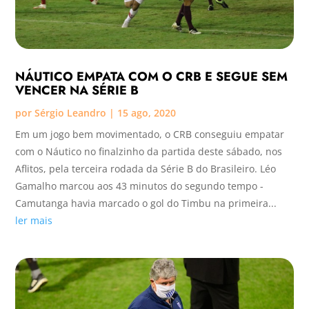
NÁUTICO EMPATA COM O CRB E SEGUE SEM
VENCER NA SÉRIE B
por
Sérgio Leandro
|
15 ago, 2020
Em um jogo bem movimentado, o CRB conseguiu empatar
com o Náutico no finalzinho da partida deste sábado, nos
Aflitos, pela terceira rodada da Série B do Brasileiro. Léo
Gamalho marcou aos 43 minutos do segundo tempo -
Camutanga havia marcado o gol do Timbu na primeira...
ler mais