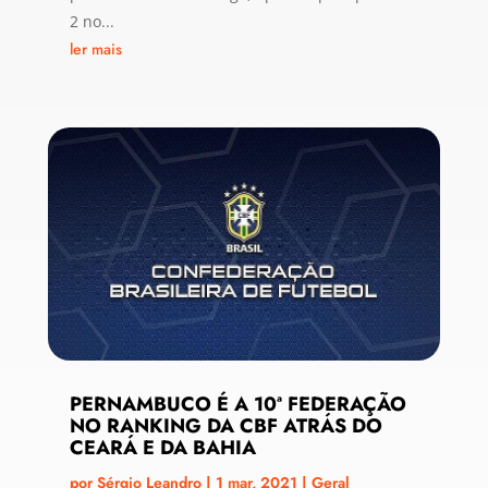
2 no...
ler mais
PERNAMBUCO É A 10ª FEDERAÇÃO
NO RANKING DA CBF ATRÁS DO
CEARÁ E DA BAHIA
por
Sérgio Leandro
|
1 mar, 2021
|
Geral