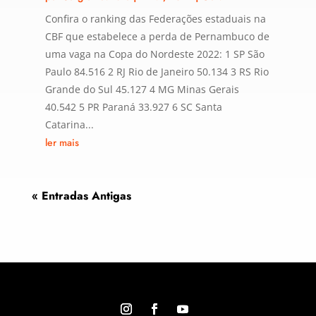
Confira o ranking das Federações estaduais na
CBF que estabelece a perda de Pernambuco de
uma vaga na Copa do Nordeste 2022: 1 SP São
Paulo 84.516 2 RJ Rio de Janeiro 50.134 3 RS Rio
Grande do Sul 45.127 4 MG Minas Gerais
40.542 5 PR Paraná 33.927 6 SC Santa
Catarina...
ler mais
« Entradas Antigas