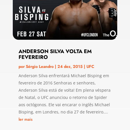
ANDERSON SILVA VOLTA EM
FEVEREIRO
por
Sérgio Leandro
|
24 dez, 2015
|
UFC
Anderson Silva enfrentará Michael Bisping em
fevereiro de 2016 Senhoras e senhores,
Anderson Silva está de volta! Em plena véspera
de Natal, o UFC anunciou o retorno de Spider
aos octógonos. Ele vai encarar o inglês Michael
Bisping, em Londres, no dia 27 de fevereiro....
ler mais