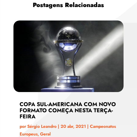
Postagens Relacionadas
COPA SUL-AMERICANA COM NOVO
FORMATO COMEÇA NESTA TERÇA-
FEIRA
por
Sérgio Leandro
|
20 abr, 2021
|
Campeonatos
Europeus
,
Geral