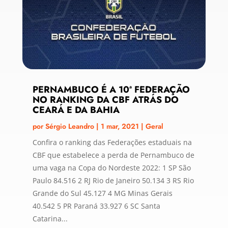
PERNAMBUCO É A 10ª FEDERAÇÃO
NO RANKING DA CBF ATRÁS DO
CEARÁ E DA BAHIA
por
Sérgio Leandro
|
1 mar, 2021
|
Geral
Confira o ranking das Federações estaduais na
CBF que estabelece a perda de Pernambuco de
uma vaga na Copa do Nordeste 2022: 1 SP São
Paulo 84.516 2 RJ Rio de Janeiro 50.134 3 RS Rio
Grande do Sul 45.127 4 MG Minas Gerais
40.542 5 PR Paraná 33.927 6 SC Santa
Catarina...