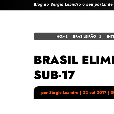
Blog do Sérgio Leandro o seu portal de
HOME
BRASILEIRÃO
INT
BRASIL ELI
SUB-17
por
Sérgio Leandro
|
22 out 2017
|
G