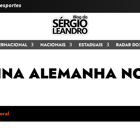
 esportes
ERNACIONAL
NACIONAIS
ESTADUAIS
RADAR DO
MINA ALEMANHA N
eral