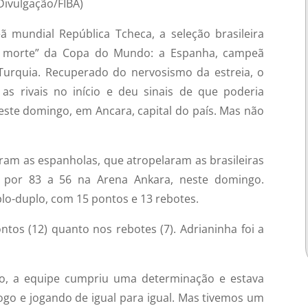
 Divulgação/FIBA)
ã mundial República Tcheca, a seleção brasileira
a morte” da Copa do Mundo: a Espanha, campeã
 Turquia. Recuperado do nervosismo da estreia, o
as rivais no início e deu sinais de que poderia
ste domingo, em Ancara, capital do país. Mas não
raram as espanholas, que atropelaram as brasileiras
 por 83 a 56 na Arena Ankara, neste domingo.
plo-duplo, com 15 pontos e 13 rebotes.
ntos (12) quanto nos rebotes (7). Adrianinha foi a
to, a equipe cumpriu uma determinação e estava
go e jogando de igual para igual. Mas tivemos um