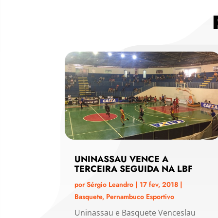
UNINASSAU VENCE A
TERCEIRA SEGUIDA NA LBF
por
Sérgio Leandro
|
17 fev, 2018
|
Basquete
,
Pernambuco Esportivo
Uninassau e Basquete Venceslau