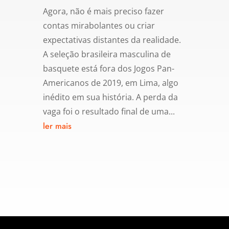
Agora, não é mais preciso fazer
contas mirabolantes ou criar
expectativas distantes da realidade.
A seleção brasileira masculina de
basquete está fora dos Jogos Pan-
Americanos de 2019, em Lima, algo
inédito em sua história. A perda da
vaga foi o resultado final de uma...
ler mais