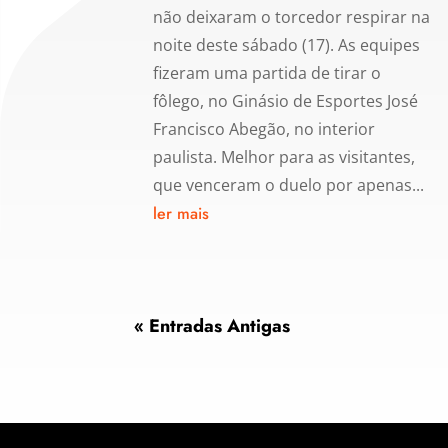
não deixaram o torcedor respirar na
noite deste sábado (17). As equipes
fizeram uma partida de tirar o
fôlego, no Ginásio de Esportes José
Francisco Abegão, no interior
paulista. Melhor para as visitantes,
que venceram o duelo por apenas...
ler mais
« Entradas Antigas