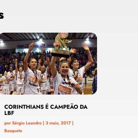
s
CORINTHIANS É CAMPEÃO DA
LBF
por
Sérgio Leandro
|
3 maio, 2017
|
Basquete