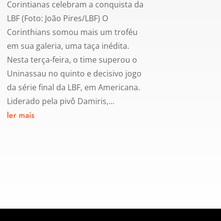
Corintianas celebram a conquista da
LBF (Foto: João Pires/LBF) O
Corinthians somou mais um troféu
em sua galeria, uma taça inédita.
Nesta terça-feira, o time superou o
Uninassau no quinto e decisivo jogo
da série final da LBF, em Americana.
Liderado pela pivô Damiris,...
ler mais