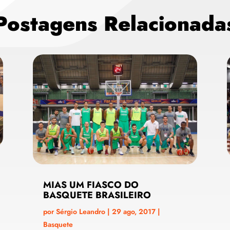
Postagens Relacionada
MIAS UM FIASCO DO
BASQUETE BRASILEIRO
por
Sérgio Leandro
|
29 ago, 2017
|
Basquete