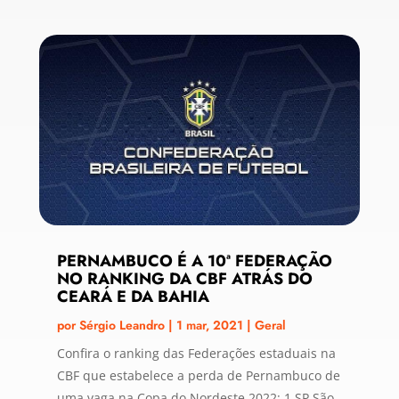
PERNAMBUCO É A 10ª FEDERAÇÃO
NO RANKING DA CBF ATRÁS DO
CEARÁ E DA BAHIA
por
Sérgio Leandro
|
1 mar, 2021
|
Geral
Confira o ranking das Federações estaduais na
CBF que estabelece a perda de Pernambuco de
uma vaga na Copa do Nordeste 2022: 1 SP São