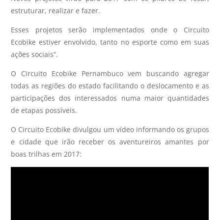
estruturar, realizar e fazer.
Esses projetos serão implementados onde o Circuito
Ecobike estiver envolvido, tanto no esporte como em suas
ações sociais”.
O Circuito Ecobike Pernambuco vem buscando agregar
todas as regiões do estado facilitando o deslocamento e as
participações dos interessados numa maior quantidades
de etapas possíveis.
O Circuito Ecobike divulgou um vídeo informando os grupos
e cidade que irão receber os aventureiros amantes por
boas trilhas em 2017: