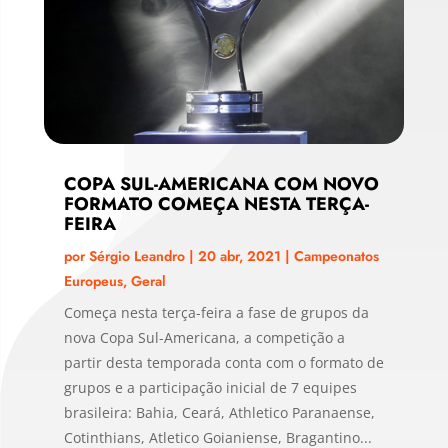
COPA SUL-AMERICANA COM NOVO
FORMATO COMEÇA NESTA TERÇA-
FEIRA
por
Sérgio Leandro
|
20 abr, 2021
|
Campeonatos
Europeus
,
Geral
Começa nesta terça-feira a fase de grupos da
nova Copa Sul-Americana, a competição a
partir desta temporada conta com o formato de
grupos e a participação inicial de 7 equipes
brasileira: Bahia, Ceará, Athletico Paranaense,
Cotinthians, Atletico Goianiense, Bragantino...