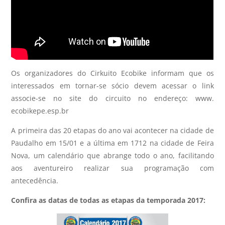
Os organizadores do Cirkuito Ecobike informam que os
interessados em tornar-se sócio devem acessar o link
associe-se no site do circuito no endereço: www.
ecobikepe.esp.br
A primeira das 20 etapas do ano vai acontecer na cidade de
Paudalho em 15/01 e a última em 1712 na cidade de Feira
Nova, um calendário que abrange todo o ano, facilitando
aos aventureiro realizar sua programação com
antecedência.
Confira as datas de todas as etapas da temporada 2017: