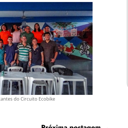
antes do Circuito Ecobike
Próxima postagem
→