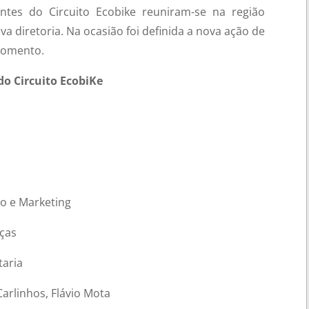
tes do Circuito Ecobike reuniram-se na região
a diretoria. Na ocasião foi definida a nova ação de
 momento.
do Circuito EcobiKe
ão e Marketing
nças
taria
Carlinhos, Flávio Mota