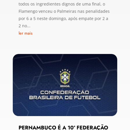
todos os ingredientes dignos de uma final, o
Flamengo venceu o Palmeiras nas penalidades
por 6 a 5 neste domingo, após empate por 2 a
2 no...
ler mais
PERNAMBUCO É A 10ª FEDERAÇÃO