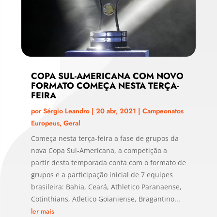
COPA SUL-AMERICANA COM NOVO
FORMATO COMEÇA NESTA TERÇA-
FEIRA
por
Sérgio Leandro
|
20 abr, 2021
|
Campeonatos
Europeus
,
Geral
Começa nesta terça-feira a fase de grupos da
nova Copa Sul-Americana, a competição a
partir desta temporada conta com o formato de
grupos e a participação inicial de 7 equipes
brasileira: Bahia, Ceará, Athletico Paranaense,
Cotinthians, Atletico Goianiense, Bragantino...
ler mais