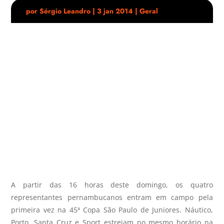
por
Sérgio Leandro
|
3 jan 2014
|
Geral
A partir das 16 horas deste domingo, os quatro
representantes pernambucanos entram em campo pela
primeira vez na 45ª Copa São Paulo de Juniores. Náutico,
Porto, Santa Cruz e Sport estreiam no mesmo horário na