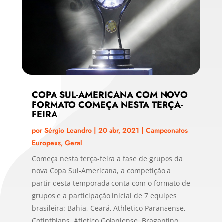
COPA SUL-AMERICANA COM NOVO
FORMATO COMEÇA NESTA TERÇA-
FEIRA
por
Sérgio Leandro
|
20 abr, 2021
|
Campeonatos
Europeus
,
Geral
Começa nesta terça-feira a fase de grupos da
nova Copa Sul-Americana, a competição a
partir desta temporada conta com o formato de
grupos e a participação inicial de 7 equipes
brasileira: Bahia, Ceará, Athletico Paranaense,
Cotinthians, Atletico Goianiense, Bragantino...