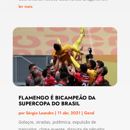
ler mais
FLAMENGO É BICAMPEÃO DA
SUPERCOPA DO BRASIL
por
Sérgio Leandro
|
11 abr, 2021
|
Geral
Golaços, viradas, polêmica, expulsão de
treinador, clima quente, disputa de pênaltis,