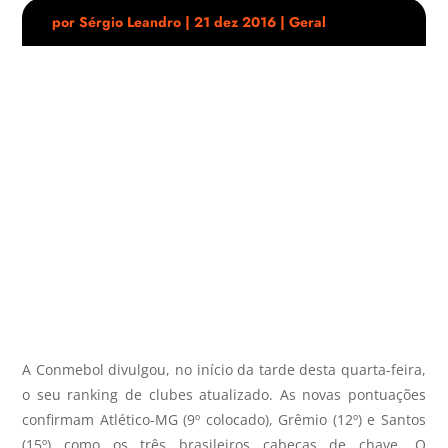
por
Sérgio Leandro
|
21 dez 2016
|
Geral
A Conmebol divulgou, no início da tarde desta quarta-feira,
o seu ranking de clubes atualizado. As novas pontuações
confirmam Atlético-MG (9º colocado), Grêmio (12º) e Santos
(15º) como os três brasileiros cabeças de chave. O