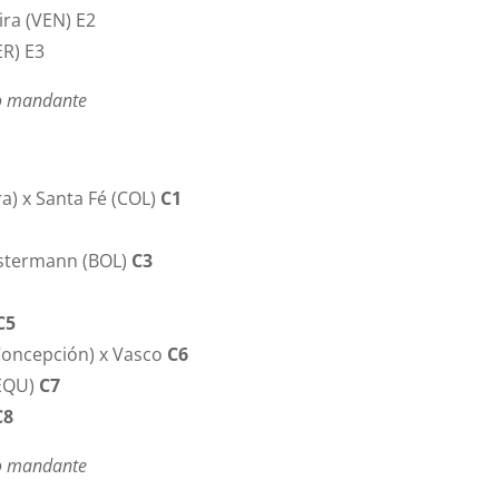
ra (VEN) E2
ER) E3
mo mandante
a) x Santa Fé (COL)
C1
ilstermann (BOL)
C3
C5
Concepción) x Vasco
C6
(EQU)
C7
C8
mo mandante