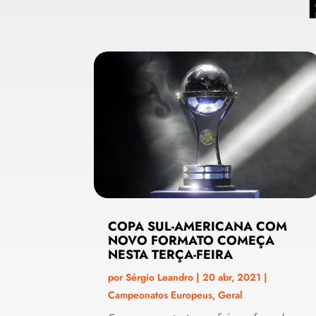
COPA SUL-AMERICANA COM
NOVO FORMATO COMEÇA
NESTA TERÇA-FEIRA
por
Sérgio Leandro
|
20 abr, 2021
|
Campeonatos Europeus
,
Geral