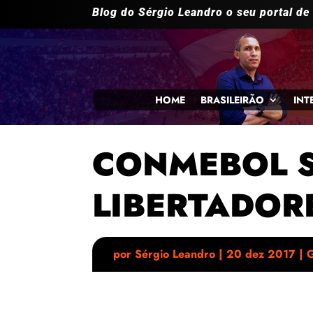
Blog do Sérgio Leandro o seu portal de
HOME
BRASILEIRÃO
INT
CONMEBOL S
LIBERTADOR
por
Sérgio Leandro
|
20 dez 2017
|
G