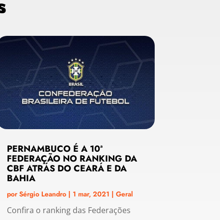
s
PERNAMBUCO É A 10ª
FEDERAÇÃO NO RANKING DA
CBF ATRÁS DO CEARÁ E DA
BAHIA
por
Sérgio Leandro
|
1 mar, 2021
|
Geral
Confira o ranking das Federações