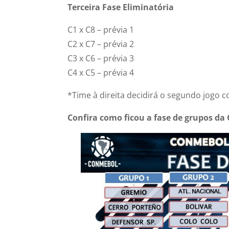
Terceira Fase Eliminatória
C1 x C8 – prévia 1
C2 x C7 – prévia 2
C3 x C6 – prévia 3
C4 x C5 – prévia 4
*Time à direita decidirá o segundo jogo
Confira como ficou a fase de grupos da