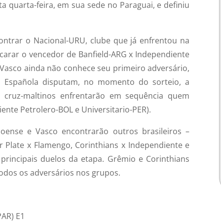
a quarta-feira, em sua sede no Paraguai, e definiu
ontrar o Nacional-URU, clube que já enfrentou na
ncarar o vencedor de Banfield-ARG x Independiente
 Vasco ainda não conhece seu primeiro adversário,
n Española disputam, no momento do sorteio, a
os cruz-maltinos enfrentarão em sequência quem
ente Petrolero-BOL e Universitario-PER).
ense e Vasco encontrarão outros brasileiros –
r Plate x Flamengo, Corinthians x Independiente e
 principais duelos da etapa. Grêmio e Corinthians
odos os adversários nos grupos.
PAR) E1