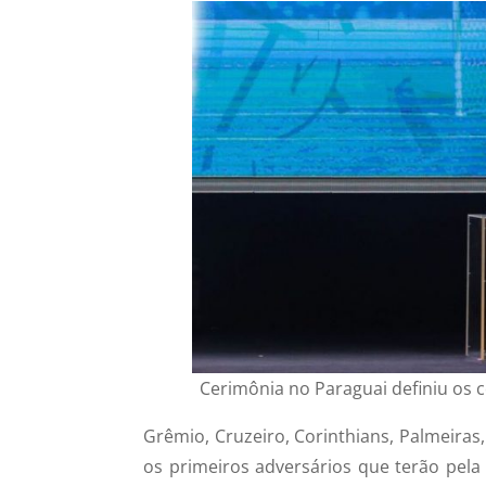
Cerimônia no Paraguai definiu os 
Grêmio, Cruzeiro, Corinthians, Palmeira
os primeiros adversários que terão pela