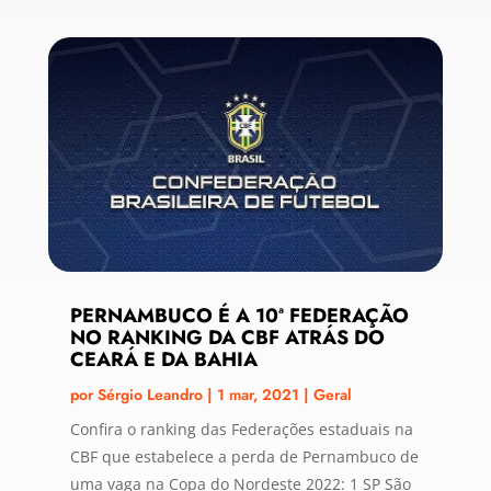
PERNAMBUCO É A 10ª FEDERAÇÃO
NO RANKING DA CBF ATRÁS DO
CEARÁ E DA BAHIA
por
Sérgio Leandro
|
1 mar, 2021
|
Geral
Confira o ranking das Federações estaduais na
CBF que estabelece a perda de Pernambuco de
uma vaga na Copa do Nordeste 2022: 1 SP São