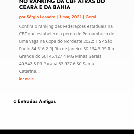
NO RANKING DA CBF ATRÁS DO
CEARÁ E DA BAHIA
por
Sérgio Leandro
|
1 mar, 2021
|
Geral
Confira o ranking das Federações estaduais na
CBF que estabelece a perda de Pernambuco de
uma vaga na Copa do Nordeste 2022: 1 SP São
Paulo 84.516 2 RJ Rio de Janeiro 50.134 3 RS Rio
Grande do Sul 45.127 4 MG Minas Gerais
40.542 5 PR Paraná 33.927 6 SC Santa
Catarina...
ler mais
« Entradas Antigas