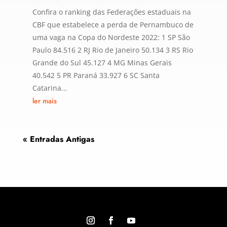
Confira o ranking das Federações estaduais na
CBF que estabelece a perda de Pernambuco de
uma vaga na Copa do Nordeste 2022: 1 SP São
Paulo 84.516 2 RJ Rio de Janeiro 50.134 3 RS Rio
Grande do Sul 45.127 4 MG Minas Gerais
40.542 5 PR Paraná 33.927 6 SC Santa
Catarina...
ler mais
« Entradas Antigas