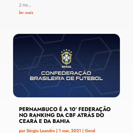
2 no...
ler mais
PERNAMBUCO É A 10ª FEDERAÇÃO
NO RANKING DA CBF ATRÁS DO
CEARÁ E DA BAHIA
por
Sérgio Leandro
|
1 mar, 2021
|
Geral