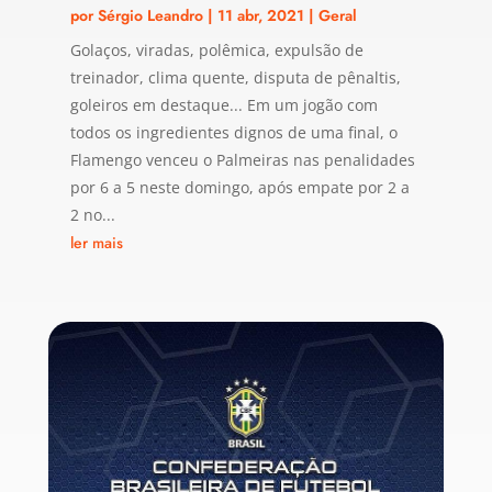
por
Sérgio Leandro
|
11 abr, 2021
|
Geral
Golaços, viradas, polêmica, expulsão de
treinador, clima quente, disputa de pênaltis,
goleiros em destaque... Em um jogão com
todos os ingredientes dignos de uma final, o
Flamengo venceu o Palmeiras nas penalidades
por 6 a 5 neste domingo, após empate por 2 a
2 no...
ler mais