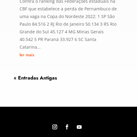
Confira o ranking das Federações estaduais na
CBF que estabelece a perda de Pernambuco de
uma vaga na Copa do Nordeste 2022: 1 SP São
Paulo 84.516 2 RJ Rio de Janeiro 50.134 3 RS Rio
Grande do Sul 45.127 4 MG Minas Gerais
40.542 5 PR Paraná 33.927 6 SC Santa
Catarina...
ler mais
« Entradas Antigas