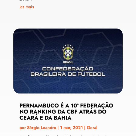
ler mais
PERNAMBUCO É A 10ª FEDERAÇÃO
NO RANKING DA CBF ATRÁS DO
CEARÁ E DA BAHIA
por
Sérgio Leandro
|
1 mar, 2021
|
Geral