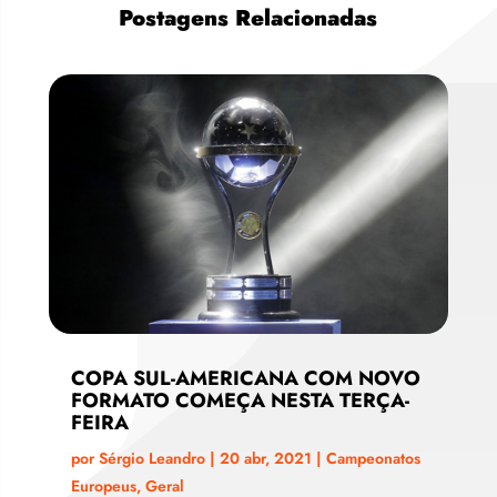
Postagens Relacionadas
COPA SUL-AMERICANA COM NOVO
FORMATO COMEÇA NESTA TERÇA-
FEIRA
por
Sérgio Leandro
|
20 abr, 2021
|
Campeonatos
Europeus
,
Geral