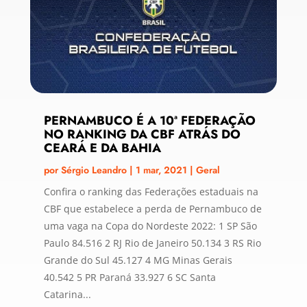
PERNAMBUCO É A 10ª FEDERAÇÃO
NO RANKING DA CBF ATRÁS DO
CEARÁ E DA BAHIA
por
Sérgio Leandro
|
1 mar, 2021
|
Geral
Confira o ranking das Federações estaduais na
CBF que estabelece a perda de Pernambuco de
uma vaga na Copa do Nordeste 2022: 1 SP São
Paulo 84.516 2 RJ Rio de Janeiro 50.134 3 RS Rio
Grande do Sul 45.127 4 MG Minas Gerais
40.542 5 PR Paraná 33.927 6 SC Santa
Catarina...