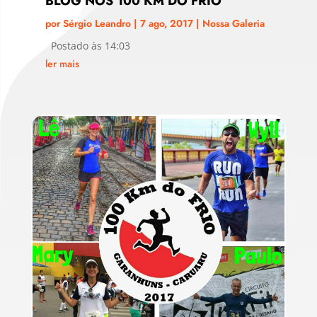
BLOG NOS 100 KM DO FRIO
por
Sérgio Leandro
|
7 ago, 2017
|
Nossa Galeria
Postado às 14:03
ler mais