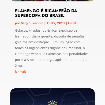
FLAMENGO É BICAMPEÃO DA
SUPERCOPA DO BRASIL
por
Sérgio Leandro
|
11 abr, 2021
|
Geral
Golaços, viradas, polêmica, expulsão de
treinador, clima quente, disputa de pênaltis,
goleiros em destaque... Em um jogão com
todos os ingredientes dignos de uma final, o
Flamengo venceu o Palmeiras nas penalidades
por 6 a 5 neste domingo, após empate por 2 a
2 no...
ler mais