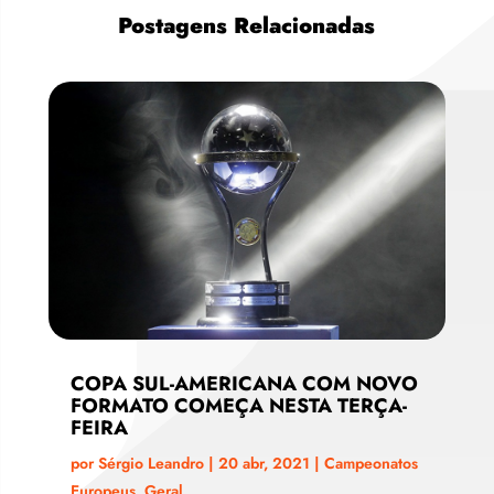
Postagens Relacionadas
COPA SUL-AMERICANA COM NOVO
FORMATO COMEÇA NESTA TERÇA-
FEIRA
por
Sérgio Leandro
|
20 abr, 2021
|
Campeonatos
Europeus
,
Geral