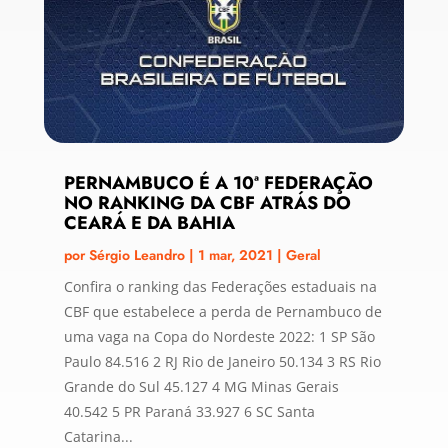
PERNAMBUCO É A 10ª FEDERAÇÃO
NO RANKING DA CBF ATRÁS DO
CEARÁ E DA BAHIA
por
Sérgio Leandro
|
1 mar, 2021
|
Geral
Confira o ranking das Federações estaduais na
CBF que estabelece a perda de Pernambuco de
uma vaga na Copa do Nordeste 2022: 1 SP São
Paulo 84.516 2 RJ Rio de Janeiro 50.134 3 RS Rio
Grande do Sul 45.127 4 MG Minas Gerais
40.542 5 PR Paraná 33.927 6 SC Santa
Catarina...