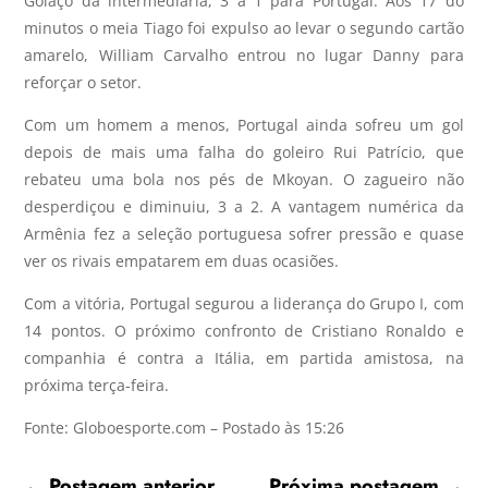
Golaço da intermediária, 3 a 1 para Portugal. Aos 17 do
minutos o meia Tiago foi expulso ao levar o segundo cartão
amarelo, William Carvalho entrou no lugar Danny para
reforçar o setor.
Com um homem a menos, Portugal ainda sofreu um gol
depois de mais uma falha do goleiro Rui Patrício, que
rebateu uma bola nos pés de Mkoyan. O zagueiro não
desperdiçou e diminuiu, 3 a 2. A vantagem numérica da
Armênia fez a seleção portuguesa sofrer pressão e quase
ver os rivais empatarem em duas ocasiões.
Com a vitória, Portugal segurou a liderança do Grupo I, com
14 pontos. O próximo confronto de Cristiano Ronaldo e
companhia é contra a Itália, em partida amistosa, na
próxima terça-feira.
Fonte: Globoesporte.com – Postado às 15:26
←
Postagem anterior
Próxima postagem
→