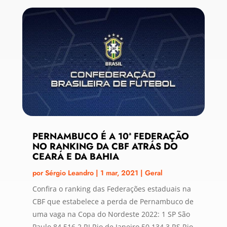
PERNAMBUCO É A 10ª FEDERAÇÃO
NO RANKING DA CBF ATRÁS DO
CEARÁ E DA BAHIA
por
Sérgio Leandro
|
1 mar, 2021
|
Geral
Confira o ranking das Federações estaduais na
CBF que estabelece a perda de Pernambuco de
uma vaga na Copa do Nordeste 2022: 1 SP São
Paulo 84.516 2 RJ Rio de Janeiro 50.134 3 RS Rio