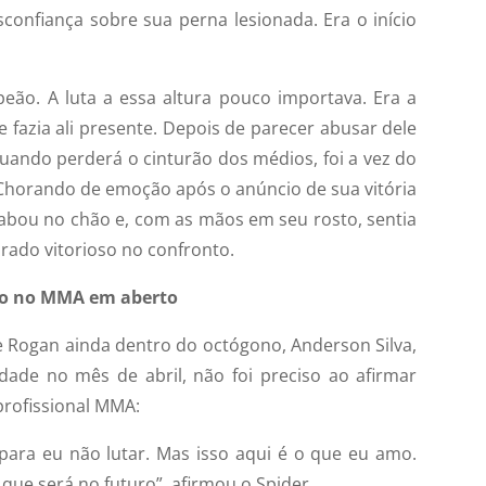
sconfiança sobre sua perna lesionada. Era o início
eão. A luta a essa altura pouco importava. Era a
fazia ali presente. Depois de parecer abusar dele
uando perderá o cinturão dos médios, foi a vez do
Chorando de emoção após o anúncio de sua vitória
abou no chão e, com as mãos em seu rosto, sentia
arado vitorioso no confronto.
uro no MMA em aberto
e Rogan ainda dentro do octógono, Anderson Silva,
dade no mês de abril, não foi preciso ao afirmar
profissional MMA:
 para eu não lutar. Mas isso aqui é o que eu amo.
 que será no futuro”, afirmou o Spider.