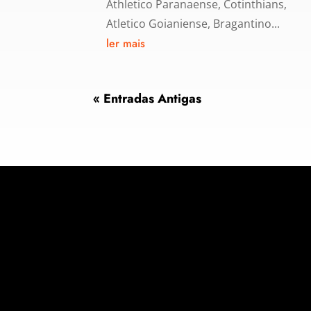
Athletico Paranaense, Cotinthians,
Atletico Goianiense, Bragantino...
ler mais
« Entradas Antigas