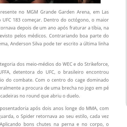
a presente no MGM Grande Garden Arena, em Las
do UFC 183 começar. Dentro do octógono, o maior
tornava depois de um ano após fraturar a tíbia, na
visto pelos médicos. Contrariando boa parte do
ma, Anderson Silva pode ter escrito a última linha
tegoria dos meio-médios do WEC e do Strikeforce,
FFA, detentora do UFC, o brasileiro encontrou
nício do combate. Com o centro do cage dominado
eralmente a procura de uma brecha no jogo em pé
ncadeiras no round que abriu o duelo.
 aposentadoria após dois anos longe do MMA, com
arda, o Spider retornava ao seu estilo, cada vez
 Aplicando bons chutes na perna e no corpo, o