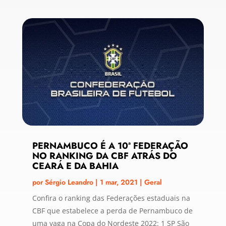
PERNAMBUCO É A 10ª FEDERAÇÃO
NO RANKING DA CBF ATRÁS DO
CEARÁ E DA BAHIA
por
Sérgio Leandro
|
1 mar, 2021
|
Geral
Confira o ranking das Federações estaduais na
CBF que estabelece a perda de Pernambuco de
uma vaga na Copa do Nordeste 2022: 1 SP São