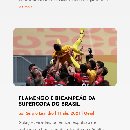
ler mais
FLAMENGO É BICAMPEÃO DA
SUPERCOPA DO BRASIL
por
Sérgio Leandro
|
11 abr, 2021
|
Geral
Golaços, viradas, polêmica, expulsão de
treinador, clima quente, disputa de pênaltis,