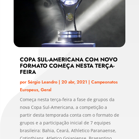
COPA SUL-AMERICANA COM NOVO
FORMATO COMEÇA NESTA TERÇA-
FEIRA
por
Sérgio Leandro
|
20 abr, 2021
|
Campeonatos
Europeus
,
Geral
Começa nesta terça-feira a fase de grupos da
nova Copa Sul-Americana, a competição a
partir desta temporada conta com o formato de
grupos e a participação inicial de 7 equipes
brasileira: Bahia, Ceará, Athletico Paranaense,
Cotinthians, Atletico Goianiense, Bragantino...