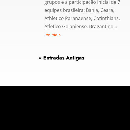
grupos e a participação inicial de 7
equipes brasileira: Bahia, Ceará,
Athletico Paranaense, Cotinthians,
Atletico Goianiense, Bragantino...
ler mais
« Entradas Antigas