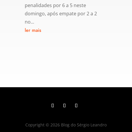
penalidades por 6 a 5 neste
domingo, após empate por 2 a 2
no...
ler mais
Copyright © 2026 Blog do Sérgio Leandro