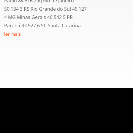
Paulo 84.516 2 RJ Rio de Janeiro
50.134 3 RS Rio Grande do Sul 45.127
4 MG Minas Gerais 40.542 5 PR
Paraná 33.927 6 SC Santa Catarina...
ler mais