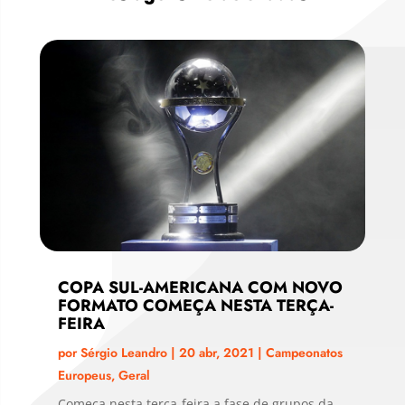
COPA SUL-AMERICANA COM NOVO
FORMATO COMEÇA NESTA TERÇA-
FEIRA
por
Sérgio Leandro
|
20 abr, 2021
|
Campeonatos
Europeus
,
Geral
Começa nesta terça-feira a fase de grupos da