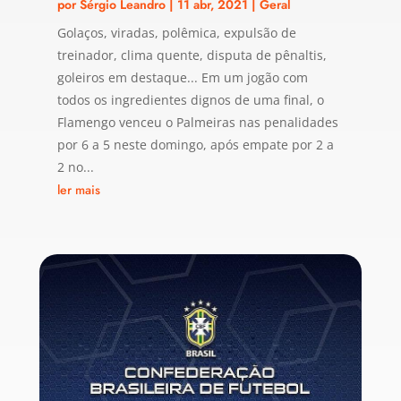
por
Sérgio Leandro
|
11 abr, 2021
|
Geral
Golaços, viradas, polêmica, expulsão de
treinador, clima quente, disputa de pênaltis,
goleiros em destaque... Em um jogão com
todos os ingredientes dignos de uma final, o
Flamengo venceu o Palmeiras nas penalidades
por 6 a 5 neste domingo, após empate por 2 a
2 no...
ler mais