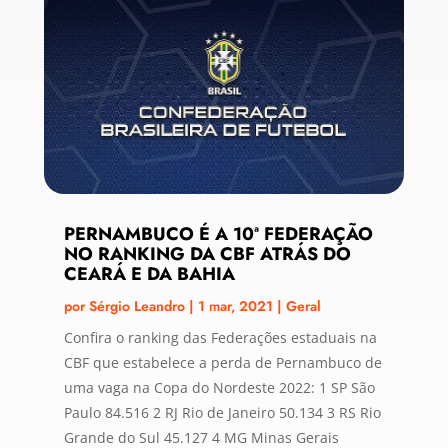
PERNAMBUCO É A 10ª FEDERAÇÃO
NO RANKING DA CBF ATRÁS DO
CEARÁ E DA BAHIA
por
Sérgio Leandro
|
1 mar, 2021
|
Geral
Confira o ranking das Federações estaduais na
CBF que estabelece a perda de Pernambuco de
uma vaga na Copa do Nordeste 2022: 1 SP São
Paulo 84.516 2 RJ Rio de Janeiro 50.134 3 RS Rio
Grande do Sul 45.127 4 MG Minas Gerais