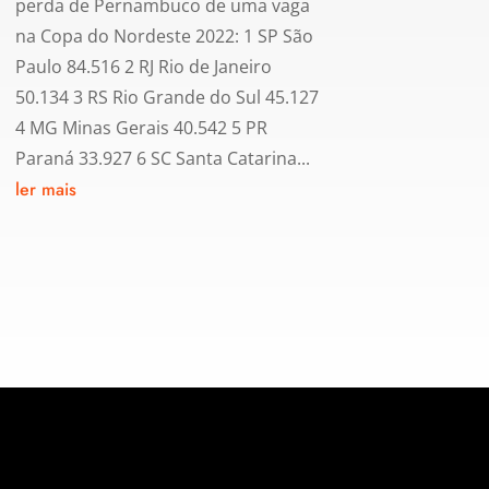
perda de Pernambuco de uma vaga
na Copa do Nordeste 2022: 1 SP São
Paulo 84.516 2 RJ Rio de Janeiro
50.134 3 RS Rio Grande do Sul 45.127
4 MG Minas Gerais 40.542 5 PR
Paraná 33.927 6 SC Santa Catarina...
ler mais