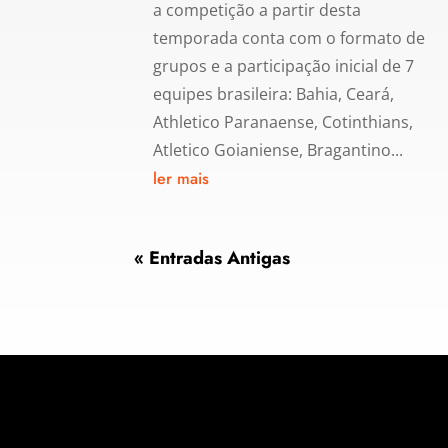
a competição a partir desta
temporada conta com o formato de
grupos e a participação inicial de 7
equipes brasileira: Bahia, Ceará,
Athletico Paranaense, Cotinthians,
Atletico Goianiense, Bragantino...
ler mais
« Entradas Antigas