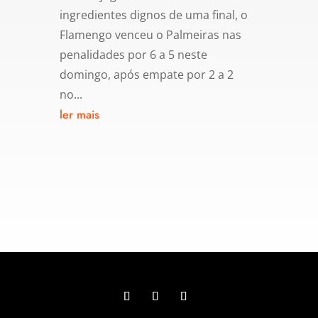
ingredientes dignos de uma final, o
Flamengo venceu o Palmeiras nas
penalidades por 6 a 5 neste
domingo, após empate por 2 a 2
no...
ler mais