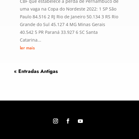
CBF que estabelece a perda de Pernambuco de
uma vaga na Copa do Nordeste 2022: 1 SP São
Paulo 84.516 2 RJ Rio de Janeiro 50.134 3 RS Rio
Grande do Sul 45.127 4 MG Minas Gerais
40.542 5 PR Paraná 33.927 6 SC Santa
Catarina...
ler mais
« Entradas Antigas