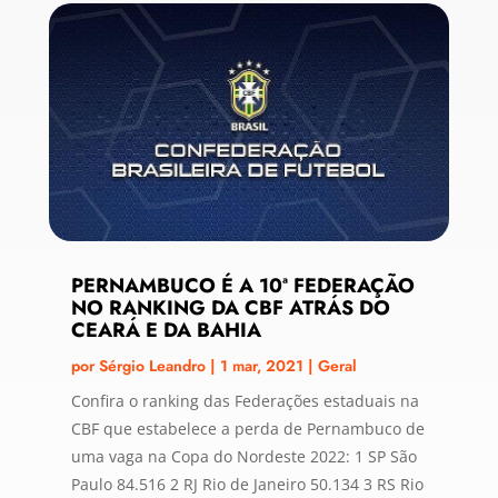
PERNAMBUCO É A 10ª FEDERAÇÃO
NO RANKING DA CBF ATRÁS DO
CEARÁ E DA BAHIA
por
Sérgio Leandro
|
1 mar, 2021
|
Geral
Confira o ranking das Federações estaduais na
CBF que estabelece a perda de Pernambuco de
uma vaga na Copa do Nordeste 2022: 1 SP São
Paulo 84.516 2 RJ Rio de Janeiro 50.134 3 RS Rio