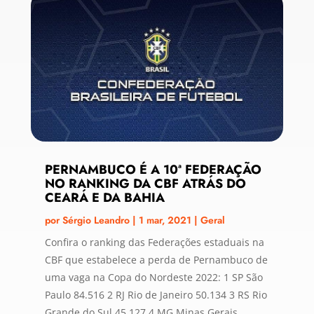
PERNAMBUCO É A 10ª FEDERAÇÃO
NO RANKING DA CBF ATRÁS DO
CEARÁ E DA BAHIA
por
Sérgio Leandro
|
1 mar, 2021
|
Geral
Confira o ranking das Federações estaduais na
CBF que estabelece a perda de Pernambuco de
uma vaga na Copa do Nordeste 2022: 1 SP São
Paulo 84.516 2 RJ Rio de Janeiro 50.134 3 RS Rio
Grande do Sul 45.127 4 MG Minas Gerais