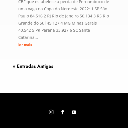
CBF que estabelece a perda de Pernambuco de
uma vaga na Copa do Nordeste 2022: 1 SP São
Paulo 84.516 2 RJ Rio de Janeiro 50.134 3 RS Rio
Grande do Sul 45.127 4 MG Minas Gerais
40.542 5 PR Paraná 33.927 6 SC Santa
Catarina...
ler mais
« Entradas Antigas