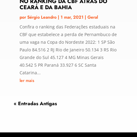
NO RANKING DA CBF ATRÁS DO
CEARÁ E DA BAHIA
por
Sérgio Leandro
|
1 mar, 2021
|
Geral
Confira o ranking das Federações estaduais na
CBF que estabelece a perda de Pernambuco de
uma vaga na Copa do Nordeste 2022: 1 SP São
Paulo 84.516 2 RJ Rio de Janeiro 50.134 3 RS Rio
Grande do Sul 45.127 4 MG Minas Gerais
40.542 5 PR Paraná 33.927 6 SC Santa
Catarina...
ler mais
« Entradas Antigas