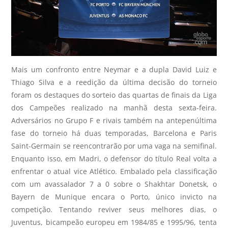
Mais um confronto entre Neymar e a dupla David Luiz e
Thiago Silva e a reedição da última decisão do torneio
foram os destaques do sorteio das quartas de finais da Liga
dos Campeões realizado na manhã desta sexta-feira.
Adversários no Grupo F e rivais também na antepenúltima
fase do torneio há duas temporadas, Barcelona e Paris
Saint-Germain se reencontrarão por uma vaga na semifinal.
Enquanto isso, em Madri, o defensor do título Real volta a
enfrentar o atual vice Atlético. Embalado pela classificação
com um avassalador 7 a 0 sobre o Shakhtar Donetsk, o
Bayern de Munique encara o Porto, único invicto na
competição. Tentando reviver seus melhores dias, o
Juventus, bicampeão europeu em 1984/85 e 1995/96, tenta