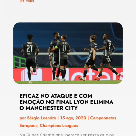
ler mais
EFICAZ NO ATAQUE E COM
EMOÇÃO NO FINAL LYON ELIMINA
O MANCHESTER CITY
por
Sérgio Leandro
|
15 ago, 2020
|
Campeonatos
Europeus
,
Champions Leagues
Na Super Champions, parece ser regra que os