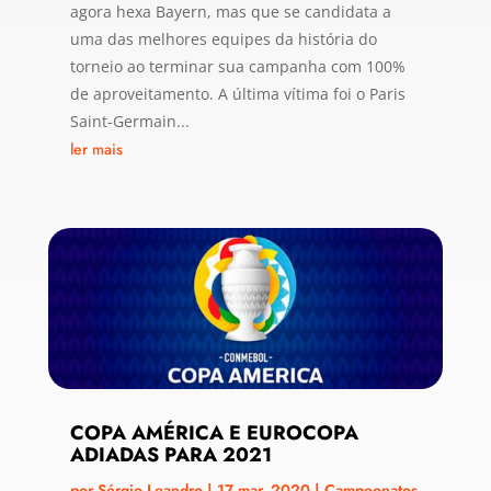
agora hexa Bayern, mas que se candidata a
uma das melhores equipes da história do
torneio ao terminar sua campanha com 100%
de aproveitamento. A última vítima foi o Paris
Saint-Germain...
ler mais
COPA AMÉRICA E EUROCOPA
ADIADAS PARA 2021
por
Sérgio Leandro
|
17 mar, 2020
|
Campeonatos