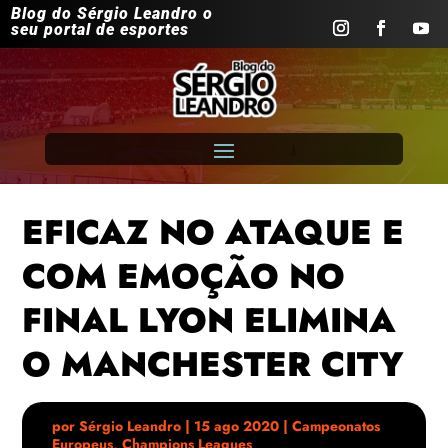
Blog do Sérgio Leandro o
seu portal de esportes
EFICAZ NO ATAQUE E
COM EMOÇÃO NO
FINAL LYON ELIMINA
O MANCHESTER CITY
por
Sérgio Leandro
|
15 ago 2020
|
Campeonatos
Europeus
,
Champions Leagues