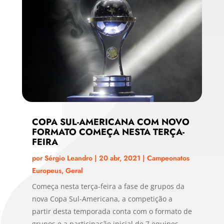
COPA SUL-AMERICANA COM NOVO
FORMATO COMEÇA NESTA TERÇA-
FEIRA
por
Sérgio Leandro
|
20 abr, 2021
|
Campeonatos
Europeus
,
Geral
Começa nesta terça-feira a fase de grupos da
nova Copa Sul-Americana, a competição a
partir desta temporada conta com o formato de
grupos e a participação inicial de 7 equipes