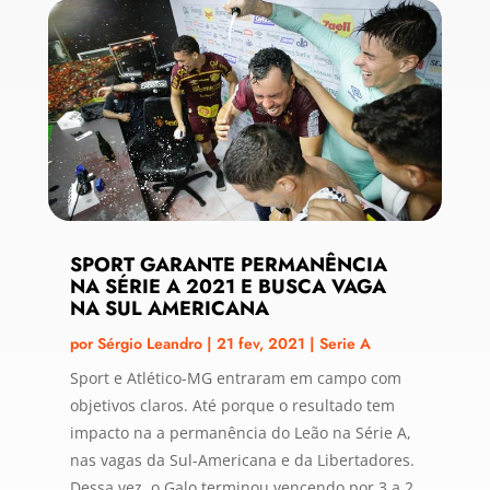
SPORT GARANTE PERMANÊNCIA
NA SÉRIE A 2021 E BUSCA VAGA
NA SUL AMERICANA
por
Sérgio Leandro
|
21 fev, 2021
|
Serie A
Sport e Atlético-MG entraram em campo com
objetivos claros. Até porque o resultado tem
impacto na a permanência do Leão na Série A,
nas vagas da Sul-Americana e da Libertadores.
Dessa vez, o Galo terminou vencendo por 3 a 2,