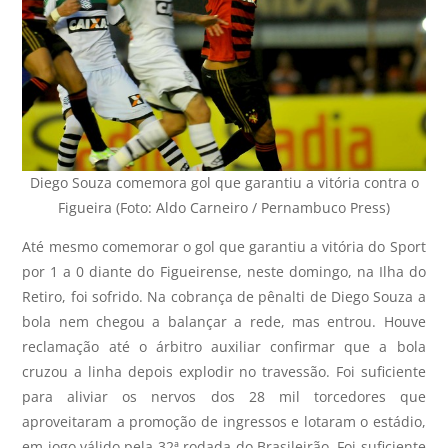
Diego Souza comemora gol que garantiu a vitória contra o
Figueira (Foto: Aldo Carneiro / Pernambuco Press)
Até mesmo comemorar o gol que garantiu a vitória do Sport
por 1 a 0 diante do Figueirense, neste domingo, na Ilha do
Retiro, foi sofrido. Na cobrança de pênalti de Diego Souza a
bola nem chegou a balançar a rede, mas entrou. Houve
reclamação até o árbitro auxiliar confirmar que a bola
cruzou a linha depois explodir no travessão. Foi suficiente
para aliviar os nervos dos 28 mil torcedores que
aproveitaram a promoção de ingressos e lotaram o estádio,
em jogo válido pela 32ª rodada do Brasileirão. Foi suficiente