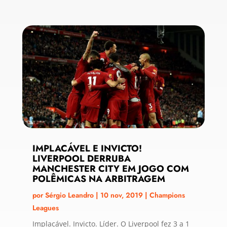
IMPLACÁVEL E INVICTO!
LIVERPOOL DERRUBA
MANCHESTER CITY EM JOGO COM
POLÊMICAS NA ARBITRAGEM
por
Sérgio Leandro
|
10 nov, 2019
|
Champions
Leagues
Implacável. Invicto. Líder. O Liverpool fez 3 a 1