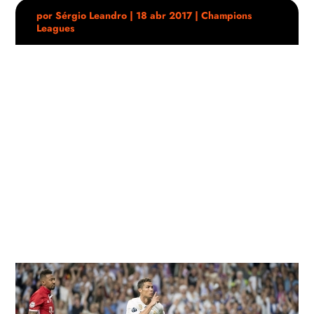
por
Sérgio Leandro
|
18 abr 2017
|
Champions
Leagues