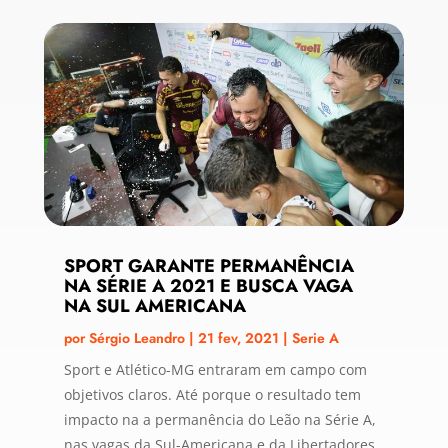
SPORT GARANTE PERMANÊNCIA
NA SÉRIE A 2021 E BUSCA VAGA
NA SUL AMERICANA
por
Sérgio Leandro
|
21 fev, 2021
|
Serie A
Sport e Atlético-MG entraram em campo com
objetivos claros. Até porque o resultado tem
impacto na a permanência do Leão na Série A,
nas vagas da Sul-Americana e da Libertadores.