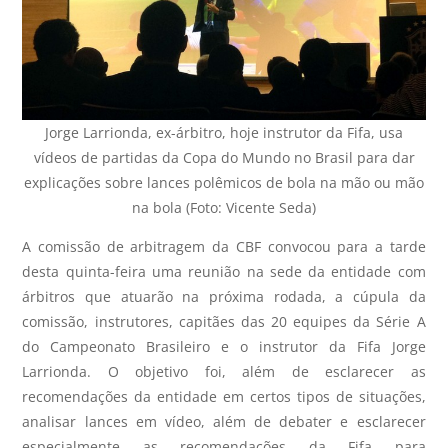
Jorge Larrionda, ex-árbitro, hoje instrutor da Fifa, usa
vídeos de partidas da Copa do Mundo no Brasil para dar
explicações sobre lances polêmicos de bola na mão ou mão
na bola (Foto: Vicente Seda)
A comissão de arbitragem da CBF convocou para a tarde
desta quinta-feira uma reunião na sede da entidade com
árbitros que atuarão na próxima rodada, a cúpula da
comissão, instrutores, capitães das 20 equipes da Série A
do Campeonato Brasileiro e o instrutor da Fifa Jorge
Larrionda. O objetivo foi, além de esclarecer as
recomendações da entidade em certos tipos de situações,
analisar lances em vídeo, além de debater e esclarecer
especialmente as recomendações da Fifa para