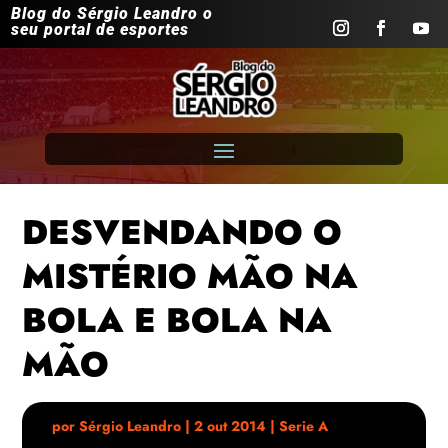
Blog do Sérgio Leandro o
seu portal de esportes
DESVENDANDO O
MISTÉRIO MÃO NA
BOLA E BOLA NA
MÃO
por
Sérgio Leandro
|
2 out 2014
|
Serie A