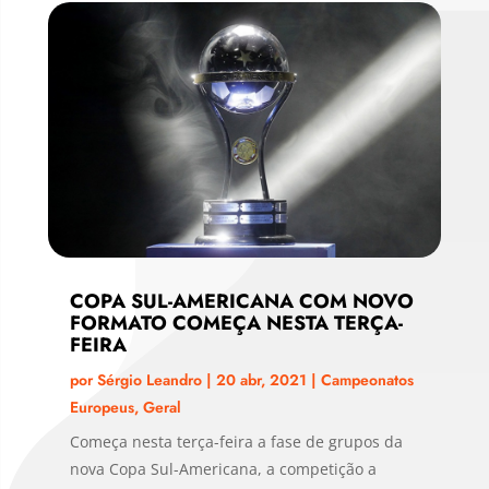
COPA SUL-AMERICANA COM NOVO
FORMATO COMEÇA NESTA TERÇA-
FEIRA
por
Sérgio Leandro
|
20 abr, 2021
|
Campeonatos
Europeus
,
Geral
Começa nesta terça-feira a fase de grupos da
nova Copa Sul-Americana, a competição a