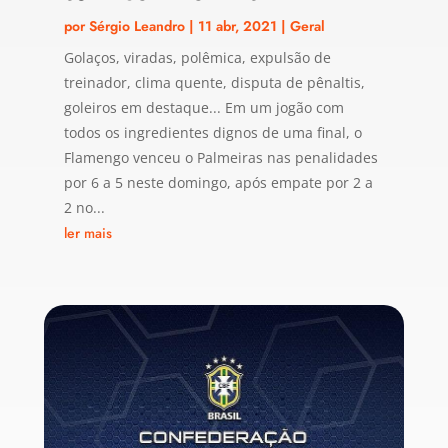
por
Sérgio Leandro
|
11 abr, 2021
|
Geral
Golaços, viradas, polêmica, expulsão de
treinador, clima quente, disputa de pênaltis,
goleiros em destaque... Em um jogão com
todos os ingredientes dignos de uma final, o
Flamengo venceu o Palmeiras nas penalidades
por 6 a 5 neste domingo, após empate por 2 a
2 no...
ler mais