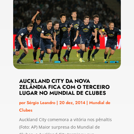
AUCKLAND CITY DA NOVA
ZELÂNDIA FICA COM O TERCEIRO
LUGAR NO MUNDIAL DE CLUBES
por
Sérgio Leandro
|
20 dez, 2014
|
Mundial de
Clubes
Auckland City comemora a vitória nos pênaltis
(Foto: AP) Maior surpresa do Mundial de