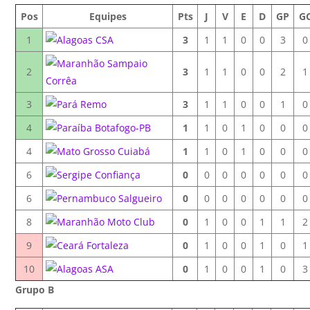
Pos
Equipes
Pts
J
V
E
D
GP
G
1
CSA
3
1
1
0
0
3
0
Sampaio
2
3
1
1
0
0
2
1
Corrêa
3
Remo
3
1
1
0
0
1
0
4
Botafogo-PB
1
1
0
1
0
0
0
4
Cuiabá
1
1
0
1
0
0
0
6
Confiança
0
0
0
0
0
0
0
6
Salgueiro
0
0
0
0
0
0
0
8
Moto Club
0
1
0
0
1
1
2
9
Fortaleza
0
1
0
0
1
0
1
10
ASA
0
1
0
0
1
0
3
Grupo B