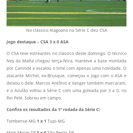
No clássico Alagoano na Série C deu CSA
Jogo destaque – CSA 3 x 0 ASA
O CSA teve estreantes no clássico deste domingo. O técnico
Ney da Matta chegou terça-feira, manteve a base montada
por Canindé e escalou o time com apenas uma novidade. O
atacante Michel, ex-Brusque, começou o jogo com o ASA e
deixou o dele. Marcos Antônio e Vanger também marcaram,
e o Azulão voltou à Série C com uma goleada por 3 a 0, no
Rei Pelé. Sobrou em campo.
Confira os resultados da 1ª rodada da Série C:
Tombense-MG
1 x 1
Tupi-MG
Mogi Mirim-SP
0 x 0
São Bento-SP