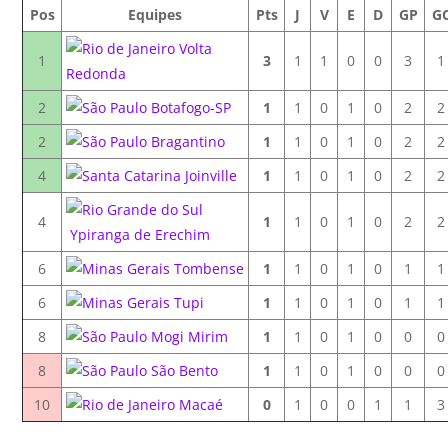
Pos
Equipes
Pts
J
V
E
D
GP
G
Volta
1
3
1
1
0
0
3
1
Redonda
2
Botafogo-SP
1
1
0
1
0
2
2
2
Bragantino
1
1
0
1
0
2
2
4
Joinville
1
1
0
1
0
2
2
4
1
1
0
1
0
2
2
Ypiranga de Erechim
6
Tombense
1
1
0
1
0
1
1
6
Tupi
1
1
0
1
0
1
1
8
Mogi Mirim
1
1
0
1
0
0
0
8
São Bento
1
1
0
1
0
0
0
10
Macaé
0
1
0
0
1
1
3